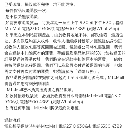
已受破壞、損毀或不完整，均不能更換。
•每件貨品只能退換一次。
•恕不接受無故退款。
•如需要求退還貨品，可於星期一至五上午 9:30 至下午 6:30，聯絡
MtcMall 電話2310 9306或 電話6500 4389 (只限WhatsApp)
•如果您在本網站訂購產品，由於收貨地址不詳、郵政信箱、酒店位
址、多次派送均無人收件、收件人拒絕繳付稅項／拒絕提供身份証
或收件人拒收包裏等原因而被退回。當郵遞公司將包裏退回，我們
會在退款中扣除原本的運費、手續費及產品總額的15%（如被退回的
訂單是送往香港位址，我們將會在退款中扣除原本的運費），餘數
將按照退款流程退回。我們可以為您再次付運被退回的包裏，但您
需要支付再次付運的運費，郵費請參考「運輸服務」。
•貨品退換安排需時在簽收之日起約 1 至 3 個星期後完成，MtcMall
將會通知您有關安排詳情。
• MtcMall恕不負責送貨後之貨品損壞。
•如收貨後發現缺貨，必須於收貨當日即時聯絡MtcMall 電話2310
9306或 電話6500 4389 (只限WhatsApp)
•如有任何爭議，MtcMall將保最終決定權。
退款流程
當您想要退款時聯絡MtcMall 電話2310 9306或 電話6500 4389