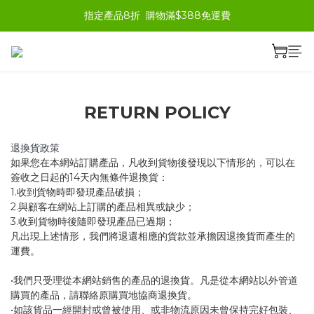
指定產品8折  購物滿$388免運費
RETURN POLICY
退換貨政策
如果您在本網站訂購產品，凡收到貨物後發現以下情形的，可以在
簽收之日起的14天內無條件退換貨：
1.收到貨物時即發現產品破損；
2.與顧客在網站上訂購的產品相異或缺少；
3.收到貨物時後隨即發現產品已過期；
凡出現上述情形，我們將退還相應的貨款並承擔因退換貨而產生的
運費。
•我們只受理從本網站銷售的產品的退換貨。凡是從本網站以外管道
購買的產品，請聯絡原購買地協商退換貨。
•如該貨品一經開封或曾被使用、或非物流原因未曾保持完好包裝、