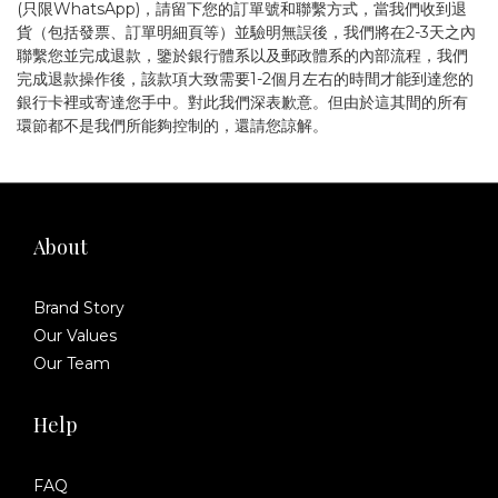
(只限WhatsApp)，請留下您的訂單號和聯繫方式，當我們收到退
貨（包括發票、訂單明細頁等）並驗明無誤後，我們將在2-3天之內
聯繫您並完成退款，鑒於銀行體系以及郵政體系的內部流程，我們
完成退款操作後，該款項大致需要1-2個月左右的時間才能到達您的
銀行卡裡或寄達您手中。對此我們深表歉意。但由於這其間的所有
環節都不是我們所能夠控制的，還請您諒解。
About
Brand Story
Our Values
Our Team
Help
FAQ