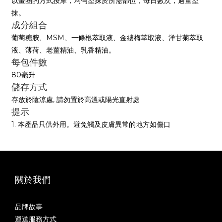
以畫圈的方式按摩，均勻塗抹於所需部位，每日數次，適量塗
抹。
成分組合
葡萄糖胺、MSM、一條根萃取液、金縷梅萃取液、洋甘菊萃取
液、薄荷、老薑精油、乳香精油。
每包件數
80毫升
儲存方式
存放於陰涼處, 請勿置於高溫或陽光直射處
提示
1. 本產品只供外用。避免觸及皮膚異常的地方如傷口
關於我們
品牌故事
運送服務方式