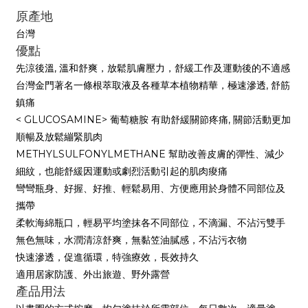
原產地
台灣
優點
先涼後溫, 溫和舒爽，放鬆肌膚壓力，舒緩工作及運動後的不適感
台灣金門著名一條根萃取液及各種草本植物精華，極速滲透, 舒筋
鎮痛
< GLUCOSAMINE> 葡萄糖胺 有助舒緩關節疼痛, 關節活動更加
順暢及放鬆繃緊肌肉
METHYLSULFONYLMETHANE 幫助改善皮膚的彈性、減少
細紋，也能舒緩因運動或劇烈活動引起的肌肉痠痛
彎彎瓶身、好握、好推、輕鬆易用、方便應用於身體不同部位及
攜帶
柔軟海綿瓶口，輕易平均塗抹各不同部位，不滴漏、不沾污雙手
無色無味，水潤清涼舒爽，無黏笠油膩感，不沾污衣物
快速滲透，促進循環，特強療效，長效持久
適用居家防護、外出旅遊、野外露營
產品用法