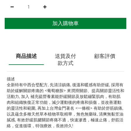
加入購物車
商品描述
送貨及付
顧客評價
款方式
描述
全新特有中西合璧配方, 先清涼鎮痛, 後溫和暖感有助舒緩, 採用有
助於緩解關節疼痛的 <葡萄糖胺> 來潤滑關節、提高關節靈活性和
活動力, 加入 補充硫營養素能舒緩關節及放鬆繃緊肌肉，有助肌
肉和組織恢復正常功能，減少運動後的疼痛和損傷，並改善運動
的靈活性和範圍, 再加上台灣金門著名 <一條根> 有助於舒筋鎮痛,
以及蘊含多種天然草本植物萃取精華，無色無藥味, 清爽無黏笠油
膩感, 有效舒緩肌腱關節疼痛不適，快速滲透，極速止痛，舒筋活
絡，促進循環，特強療效，長效持久!