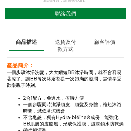
若想購買，請聯絡我們。
聯絡我們
商品描述
送貨及付
顧客評價
款方式
產品簡介：
一個步驟沐浴洗髮，大大縮短BB沐浴時間，就不會容易
著涼了。讓BB每次沐浴都是一次飽滿的滋潤，盡情享受
歡樂親子時刻。
2合1配方，免過水，省時方便​
一個步驟同時潔淨頭皮、頭髮及身體，縮短沐浴
時間，減低著涼機會
不含皂鹼，獨有Hydra-bléïne®成份，能強化
BB肌膚的皮脂層，形成保護膜，滋潤鎖水防乾燥
帶柔和清香