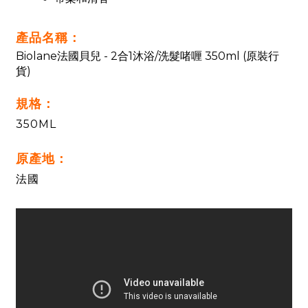
產品名稱：
Biolane法國貝兒 -
2合1沐浴/洗髮啫喱
350ml (原裝行
貨)
規格：
350ML
原產地：
法國