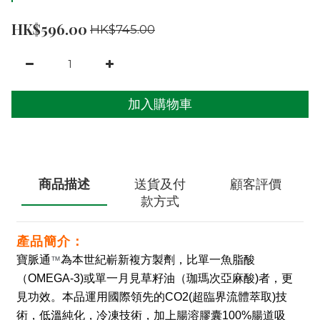
HK$596.00
HK$745.00
加入購物車
商品描述
送貨及付
顧客評價
款方式
產品簡介：
寶脈通
為本世紀嶄新複方製劑
，比單一魚脂酸
™
（OMEGA-3)或單一月見草籽油（珈瑪次亞麻酸)者
，
更
見功效。本品運用國際領先的CO2(超臨界流體萃取)技
術
，
低溫純化
，
冷凍技術
，
加上腸溶膠囊100%腸道吸