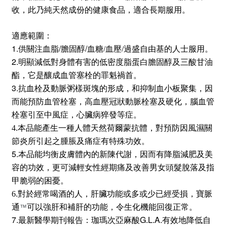
收
，
此乃純天然成份的健康食品
，
適合長期服用
。
適應範圍：
1.供
/
/
關注血脂
膽固醇
血糖/血壓/過盛自由基的人士服用。
2.
明顯減低對身體有害的低密度脂蛋白膽固醇及三酸甘油
酯，它是釀成血管塞栓的罪魁禍首。
3.
抗血栓及動脈粥樣斑塊的形成，和抑制血小板聚集，因
而能預防血管栓塞，高血壓冠狀動脈栓塞及硬化，腦血管
栓塞引至中風症，心臟病猝發等症。
4.本品能產生一種人體天然荷爾蒙抗體，對預防因風濕關
節炎所引起之
腫脹及痛症有特殊功效。
5.
本品能均衡皮膚體內的新陳代謝，因而有降脂減肥及美
容的功效，
更可減輕女性經期痛及改善男女頭髮脫落及指
甲脆弱的困憂。
6.對於經常喝酒的人，肝臟功能或多或少已經受損，寶脈
通
可以強肝和補肝的功能，令生化機能回復正常。
™
7.
G.L.A.
最新醫學期刊報告：珈瑪次亞麻酸
有效地降低自