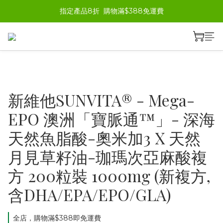
指定產品8折  購物滿$388免運費
新維他SUNVITA® - Mega-
EPO 澳洲「寶脈通™」- 深海
天然魚脂酸-奧米加3 X 天然
月見草籽油-珈瑪次亞麻酸複
方 200粒裝 1000mg (新複方,
含DHA/EPA/EPO/GLA)
全店，購物滿$388即免運費