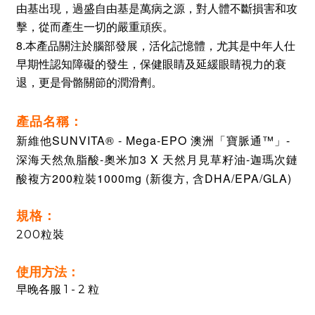
由基出現，過盛自由基是萬病之源，對人體不斷損害和攻
擊，從而產生一切的嚴重頑疾。
8.本
產品關注於腦部發展，活化記憶體，尤其是中年人仕
早期性認知障礙的發生，保健眼睛及延緩眼睛視力的衰
退，更是骨骼關節的潤滑劑
。
產品名稱：
新維他SUNVITA®
- Mega-EPO 澳洲「寶脈通™」-
深海天然魚脂酸-奧米加3 X 天然月見草籽油-迦瑪次鏈
酸複方200粒裝1000mg (新復方, 含DHA/EPA/GLA)
規格：
200粒裝
使用方法：
早晚各服 1 - 2 粒