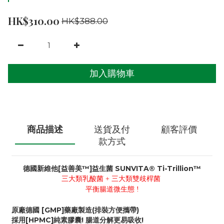
HK$310.00
HK$388.00
加入購物車
商品描述
送貨及付
顧客評價
款方式
德國新維他[益善美™]益生菌 SUNVITA® Ti-Trillion™
三大類乳酸菌 + 三大類雙歧桿菌
平衡腸道微生態 !
原廠德國 [GMP]藥廠製造(排裝方便攜帶)
採用[HPMC]純素膠囊! 腸道分解更易吸收!