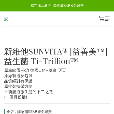
指定產品8折  購物滿$388免運費
新維他SUNVITA® [益善美™]
益生菌 Ti-Trillion™
原廠歐盟Pic/s 德國GMP藥廠 🇩🇪
原廠製造及包裝
品質絕對有保證
原排裝攜帶方便
平衡腸道微生態的不二之選
(一個月份量)
全店，購物滿$388即免運費