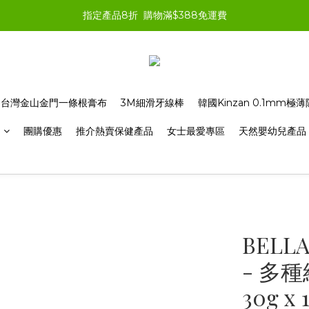
指定產品8折  購物滿$388免運費
台灣金山金門一條根膏布
3M細滑牙線棒
韓國Kinzan 0.1mm
品
團購優惠
推介熱賣保健產品
女士最愛專區
天然嬰幼兒產品
BELL
- 多
30g x