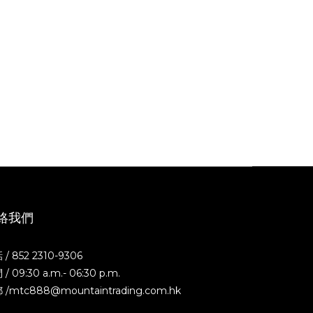
絡我們
/ 852 2310-9306
/ 09:30 a.m.- 06:30 p.m.
 /mtc888@mountaintrading.com.hk