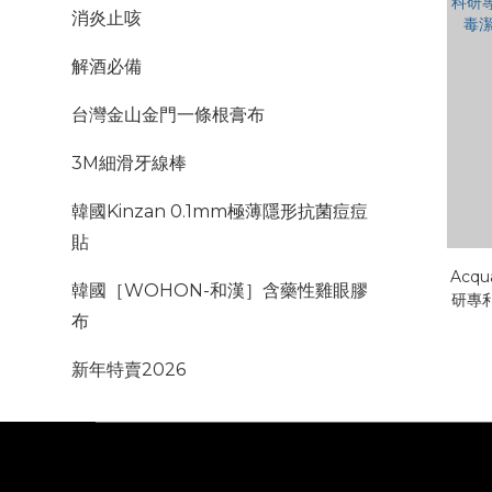
消炎止咳
解酒必備
台灣金山金門一條根膏布
3M細滑牙線棒
韓國Kinzan 0.1mm極薄隱形抗菌痘痘
貼
Acq
韓國［WOHON-和漢］含藥性雞眼膠
研專
布
潔
新年特賣2026