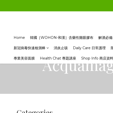
Home
韓國［WOHON-和漢］含藥性雞眼膠布
解酒必備
新冠病毒快速檢測棒
消炎止咳
Daily Care 日常護理
Acquam
專業美容面膜
Health Chat 專題講座
Shop Info 商店資
Categories