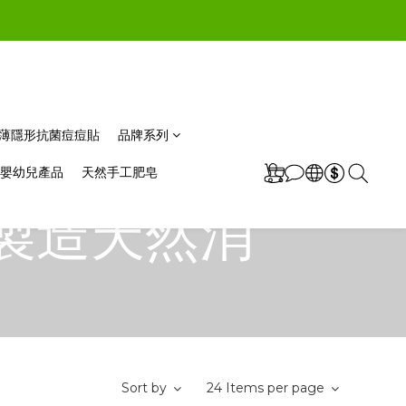
m極薄隱形抗菌痘痘貼
品牌系列
嬰幼兒產品
天然手工肥皂
韓國製造天然消
Sort by
24 Items per page