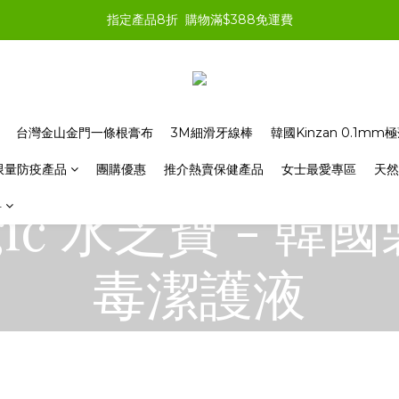
指定產品8折  購物滿$388免運費
台灣金山金門一條根膏布
3M細滑牙線棒
韓國Kinzan 0.1m
限量防疫產品
團購優惠
推介熱賣保健產品
女士最愛專區
天然
agic 水芝寶 - 
料
毒潔護液
View All
>
品牌系列
>
Acquamagic 水芝寶 - 韓國製造天然消毒潔護液