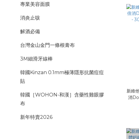
專業美容面膜
消炎止咳
解酒必備
台灣金山金門一條根膏布
3M細滑牙線棒
韓國Kinzan 0.1mm極薄隱形抗菌痘痘
貼
新維他
韓國［WOHON-和漢］含藥性雞眼膠
消Do
布
30
新年特賣2026