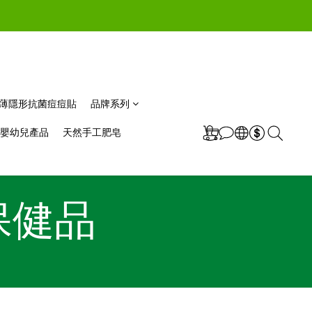
m極薄隱形抗菌痘痘貼
品牌系列
嬰幼兒產品
天然手工肥皂
康保健品