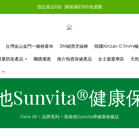
指定產品8折  購物滿$388免運費
台灣金山金門一條根膏布
3M細滑牙線棒
韓國Kinzan 0.1m
限量防疫產品
團購優惠
推介熱賣保健產品
女士最愛專區
天然
料
Sunvita®健
View All
>
品牌系列
>
新維他Sunvita®健康保健品