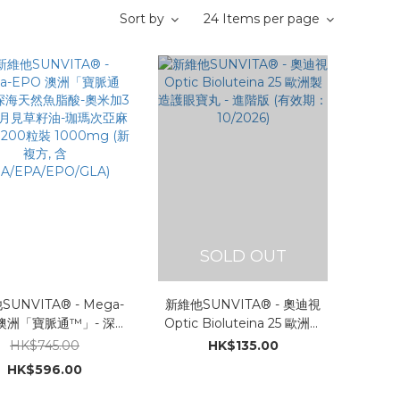
Sort by
24 Items per page
SOLD OUT
UNVITA® - Mega-
新維他SUNVITA® - 奧迪視
 澳洲「寶脈通™」- 深海
Optic Bioluteina 25 歐洲製
脂酸-奧米加3 X 天然月
造護眼寶丸 - 進階版 (有效期：
HK$745.00
HK$135.00
籽油-珈瑪次亞麻酸複方
10/2026)
HK$596.00
粒裝 1000mg (新複方,
A/EPA/EPO/GLA)