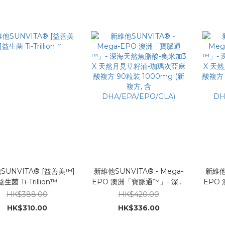
SUNVITA® [益善美™]
新維他SUNVITA® - Mega-
新維他S
益生菌 Ti-Trillion™
EPO 澳洲「寶脈通™」- 深海
EPO
天然魚脂酸-奧米加3 X 天然月
天然魚
HK$388.00
HK$420.00
見草籽油-珈瑪次亞麻酸複方
見草
HK$310.00
HK$336.00
90粒裝 1000mg (新複方, 含
200
DHA/EPA/EPO/GLA)
含DH