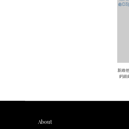
新維他
鈣鎂
D3)
About