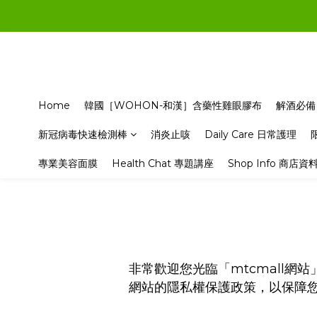
Home
韓國［WOHON-和漢］含藥性雞眼膠布
解酒必備
新冠病毒快速檢測棒
消炎止咳
Daily Care 日常護理
專業美容面膜
Health Chat 專題講座
Shop Info 商店資
mtcmall
非常歡迎您光臨「
網站
網站的隱私權保護政策，以保障