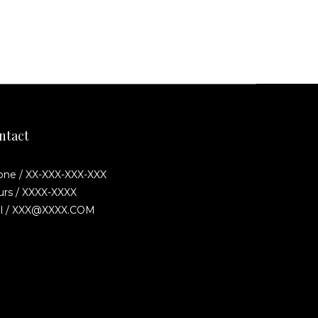
ntact
ne / XX-XXX-XXX-XXX
rs / XXXX-XXXX
il / XXX@XXXX.COM