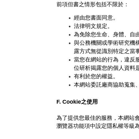
前項但書之情形包括不限於：
經由您書面同意。
法律明文規定。
為免除您生命、身體、自
與公務機關或學術研究機
露方式無從識別特定之當
當您在網站的行為，違反
位研析揭露您的個人資料
有利於您的權益。
本網站委託廠商協助蒐集
F. Cookie
之使用
為了提供您最佳的服務，本網站
瀏覽器功能項中設定隱私權等級