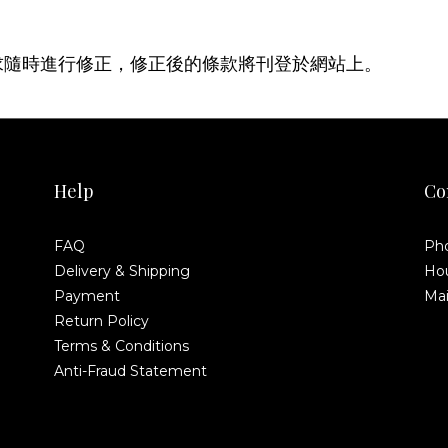
求隨時進行修正，修正後的條款將刊登於網站上。
Help
Co
FAQ
Pho
Delivery & Shipping
Hou
Payment
Ma
Return Policy
Terms & Conditions
Anti-Fraud Statement