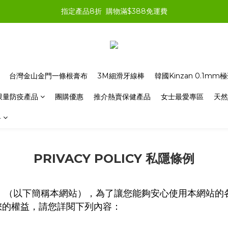
指定產品8折  購物滿$388免運費
台灣金山金門一條根膏布
3M細滑牙線棒
韓國Kinzan 0.1m
限量防疫產品
團購優惠
推介熱賣保健產品
女士最愛專區
天然
料
PRIVACY POLICY 私隱條例
」（以下簡稱本網站），為了讓您能夠安心使用本網站的
您的權益，請您詳閱下列內容：