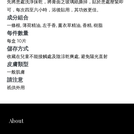
先將患處洗淨抹乾，將膏面之玻璃紙撕掉，貼於患處壓緊即
可，每次四至六小時，浴後貼用，其功效更佳。
成分組合
一條根, 薄荷精油, 左手香, 薰衣草精油, 香精, 樹脂
每件數量
每盒 10片
儲存方式
收藏在兒童不能接觸處及陰涼乾爽處, 避免陽光直射
皮膚類型
一般肌膚
請注意
祇供外用
About