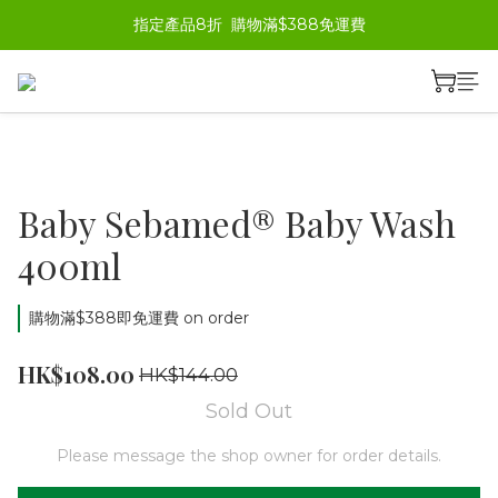
指定產品8折  購物滿$388免運費
Baby Sebamed® Baby Wash
400ml
購物滿$388即免運費 on order
HK$108.00
HK$144.00
Sold Out
Please message the shop owner for order details.