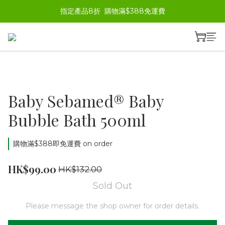
指定產品8折  購物滿$388免運費
Baby Sebamed® Baby
Bubble Bath 500ml
購物滿$388即免運費 on order
HK$99.00
HK$132.00
Sold Out
Please message the shop owner for order details.