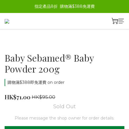
指定產品8折  購物滿$388免運費
Baby Sebamed® Baby
Powder 200g
購物滿$388即免運費 on order
HK$71.00
HK$95.00
Sold Out
Please message the shop owner for order details.