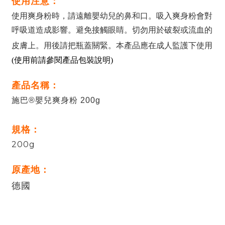
使用注意：
使用爽身粉時，請遠離嬰幼兒的鼻和口。吸入爽身粉會對
呼吸道造成影響。避免接觸眼睛。切勿用於破裂或流血的
皮膚上。用後請把瓶蓋關緊。本產品應在成人監護下使用
(
使
用前請參閱產品包裝說明)
產品名稱：
施巴®嬰兒爽身粉 200g
規格：
200g
原產地：
德國