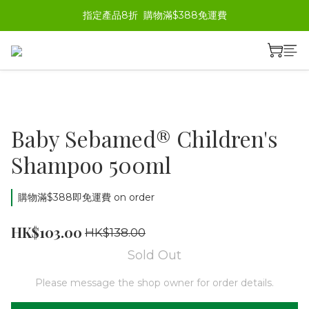
指定產品8折  購物滿$388免運費
Baby Sebamed® Children's
Shampoo 500ml
購物滿$388即免運費 on order
HK$103.00
HK$138.00
Sold Out
Please message the shop owner for order details.