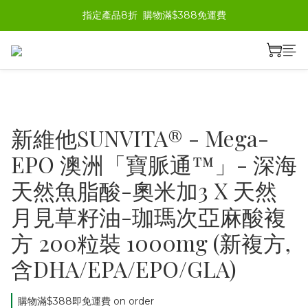
指定產品8折  購物滿$388免運費
新維他SUNVITA® - Mega-
EPO 澳洲「寶脈通™」- 深海
天然魚脂酸-奧米加3 X 天然
月見草籽油-珈瑪次亞麻酸複
方 200粒裝 1000mg (新複方,
含DHA/EPA/EPO/GLA)
購物滿$388即免運費 on order