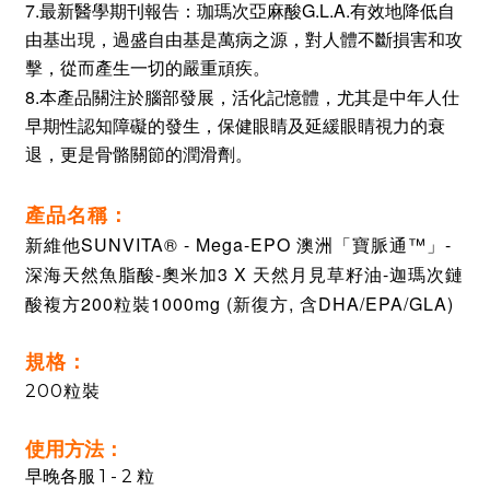
7.
G.L.A.
最新醫學期刊報告：珈瑪次亞麻酸
有效地降低自
由基出現，過盛自由基是萬病之源，對人體不斷損害和攻
擊，從而產生一切的嚴重頑疾。
8.本
產品關注於腦部發展，活化記憶體，尤其是中年人仕
早期性認知障礙的發生，保健眼睛及延緩眼睛視力的衰
退，更是骨骼關節的潤滑劑
。
產品名稱：
新維他SUNVITA®
- Mega-EPO 澳洲「寶脈通™」-
深海天然魚脂酸-奧米加3 X 天然月見草籽油-迦瑪次鏈
酸複方200粒裝1000mg (新復方, 含DHA/EPA/GLA)
規格：
200粒裝
使用方法：
早晚各服 1 - 2 粒