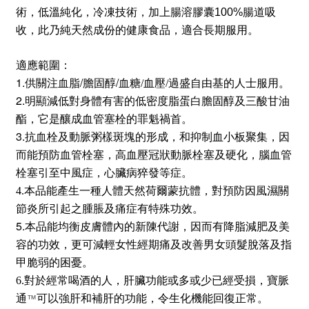
術
，
低溫純化
，
冷凍技術
，
加上腸溶膠囊100%腸道吸
收
，
此乃純天然成份的健康食品
，
適合長期服用
。
適應範圍：
1.供
/
/
關注血脂
膽固醇
血糖/血壓/過盛自由基的人士服用。
2.
明顯減低對身體有害的低密度脂蛋白膽固醇及三酸甘油
酯，它是釀成血管塞栓的罪魁禍首。
3.
抗血栓及動脈粥樣斑塊的形成，和抑制血小板聚集，因
而能預防血管栓塞，高血壓冠狀動脈栓塞及硬化，腦血管
栓塞引至中風症，心臟病猝發等症。
4.本品能產生一種人體天然荷爾蒙抗體，對預防因風濕關
節炎所引起之
腫脹及痛症有特殊功效。
5.
本品能均衡皮膚體內的新陳代謝，因而有降脂減肥及美
容的功效，
更可減輕女性經期痛及改善男女頭髮脫落及指
甲脆弱的困憂。
6.對於經常喝酒的人，肝臟功能或多或少已經受損，寶脈
通
可以強肝和補肝的功能，令生化機能回復正常。
™