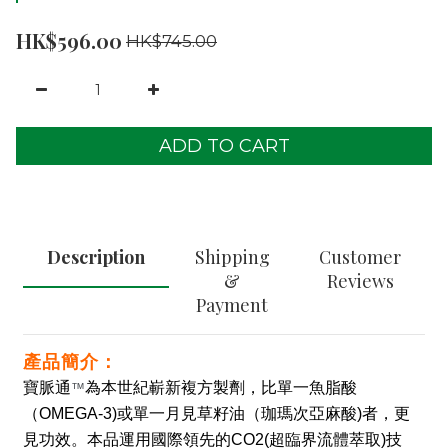
HK$596.00
HK$745.00
ADD TO CART
Description
Shipping
Customer
&
Reviews
Payment
產品簡介：
寶脈通
為本世紀嶄新複方製劑
，比單一魚脂酸
™
（OMEGA-3)或單一月見草籽油（珈瑪次亞麻酸)者
，
更
見功效。本品運用國際領先的CO2(超臨界流體萃取)技