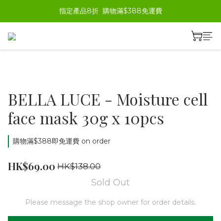
指定產品8折  購物滿$388免運費
BELLA LUCE - Moisture cell
face mask 30g x 10pcs
購物滿$388即免運費 on order
HK$69.00
HK$138.00
Sold Out
Please message the shop owner for order details.