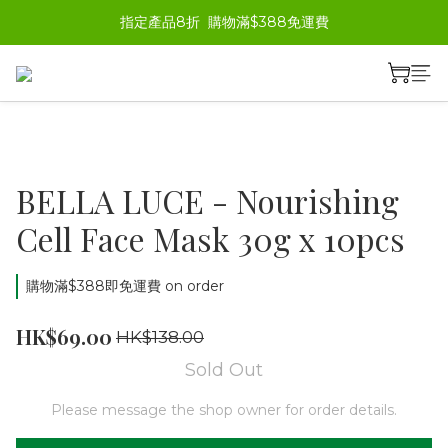
指定產品8折  購物滿$388免運費
BELLA LUCE - Nourishing
Cell Face Mask 30g x 10pcs
購物滿$388即免運費 on order
HK$69.00
HK$138.00
Sold Out
Please message the shop owner for order details.