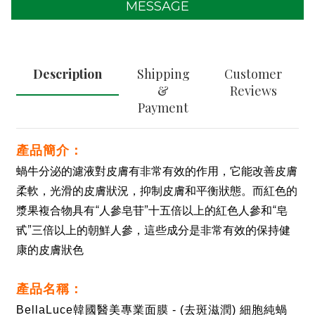
MESSAGE
Description
Shipping
Customer
&
Reviews
Payment
產品簡介：
蝸牛分泌的濾液對皮膚有非常有效的作用，它能改善皮膚
柔軟，光滑的皮膚狀況，抑制皮膚和平衡狀態。而紅色的
漿果複合物具有
“
人參皂苷
”
十五倍以上的紅色人參和
“
皂
甙
”
三倍以上的朝鮮人參，這些成分是非常有效的保持健
康的皮膚狀色
產品名稱：
BellaLuce韓國醫美專業面膜 - (去斑滋潤) 細胞純蝸