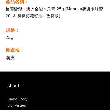
產品名稱：
格蘭爺爺 - 澳洲全能木瓜膏 25g (Manuka麥盧卡蜂蜜
20⁺ & 有機葵花籽油 - 改良版)
規格：
25g
原產地：
澳洲
About
Brand Story
Our Values