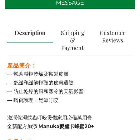
MESSAGE
Description
Shipping
Customer
&
Reviews
Payment
產品簡介：
— 幫助減輕乾燥及皸裂皮膚
— 舒緩和緩解輕微的皮膚過敏
— 防止乾燥的風和寒冷的天氣影響
— 曬傷護理，昆蟲叮咬
滋潤保濕蚊蟲叮咬燙傷家用必備萬用膏
Manuka麥盧卡蜂蜜20+
全新配方加添 