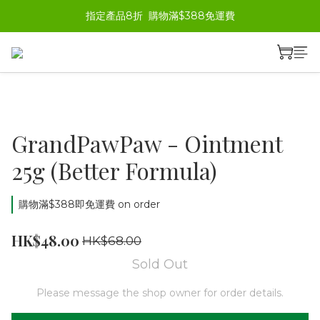
指定產品8折  購物滿$388免運費
GrandPawPaw - Ointment
25g (Better Formula)
購物滿$388即免運費 on order
HK$48.00
HK$68.00
Sold Out
Please message the shop owner for order details.