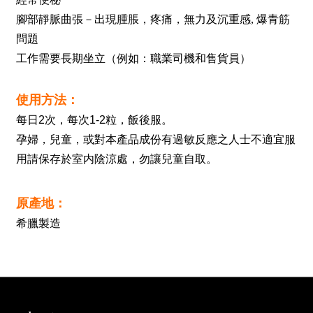
腳部靜脈曲張－出現腫脹，疼痛，無力及沉重感,
爆
青筋
問題
工作需要長期坐立（例
如：
職業司機和售貨員）
使用方法：
每日
2
次，每次
1-2
粒，飯後服。
孕婦，兒童，或對本產品成份有過敏反應之人士不適宜服
用請保存於室内陰涼處，勿讓兒童自取。
原產地：
希臘製造