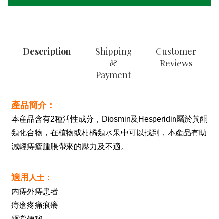
Description
Shipping
Customer
&
Reviews
Payment
產品簡介：
本産品含有
2
種活性成分，
Diosmin
及
Hesperidin
屬於黃酮
類化合物，在植物或柑橘類水果中可以找到，本產品有助
減輕痔瘡腫脹帶來的壓力及不適。
適用
人士：
内痔外痔患者
痔瘡疼痛痕癢
經常便秘