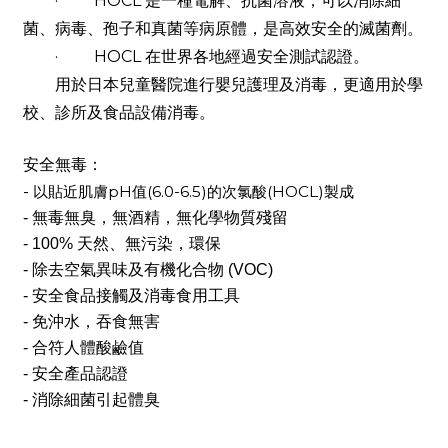
· HOCL 是一種電解、抗菌溶液，可以消除細
菌、病毒、孢子和真菌等病原體，是高效安全的滅菌劑。
· HOCL 在世界各地經過安全測試認證。
用於日本兒童醫院進行嬰兒護理及消毒，更適用於學
校、診所及食品設備消毒。
安全無毒：
-
pH
(6.0-6.5)
(HOCL)
以貼近肌膚
值
的次氯酸
製成
- 無毒無臭，無酒精，無化學物質殘留
- 100% 天然、無污染，環保
- 除去空氣異味及有機化合物 (VOC)
- 安全食品接觸及消毒食用工具
- 免沖水，吞食無害
- 合符人體酸鹼值
- 安全產品認證
- 消除細菌引起體臭