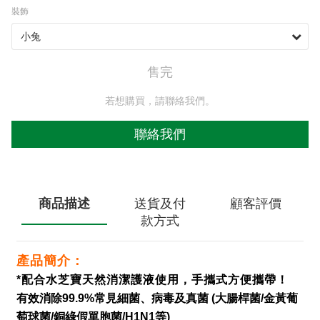
裝飾
售完
若想購買，請聯絡我們。
聯絡我們
商品描述
送貨及付
顧客評價
款方式
產品簡介：
*配合水芝寶天然消潔護液使用，手攜式方便攜帶！
有效消除99.9%常見細菌、病毒及真菌 (大腸桿菌/金黃葡
萄球菌/銅綠假單胞菌/H1N1等)