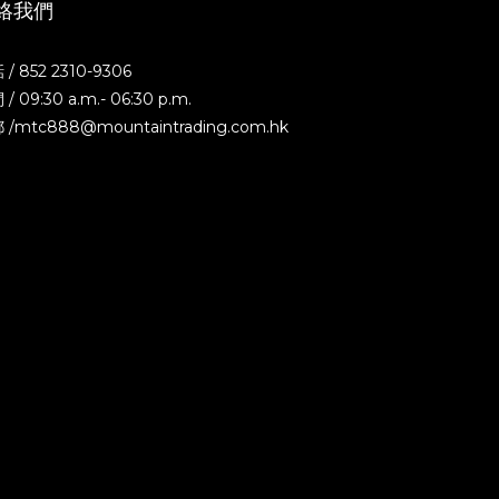
絡我們
/ 852 2310-9306
/ 09:30 a.m.- 06:30 p.m.
 /mtc888@mountaintrading.com.hk