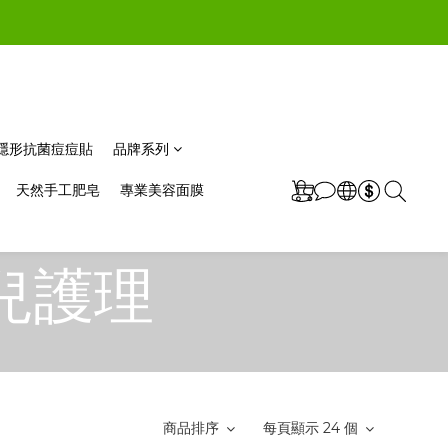
極薄隱形抗菌痘痘貼
品牌系列
天然手工肥皂
專業美容面膜
幼兒護理
商品排序
每頁顯示 24 個