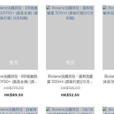
售完
售完
lane法國貝兒 - BB低敏防
Biolane法國貝兒 - 溫和洗髮
Biol
F50+ (面及全身) (原裝
露 300ml (原裝行貨)(10月到
沐浴/洗
行貨) (6月到期)
期)
HK$179.00
HK$105.00
HK$89.50
HK$52.50