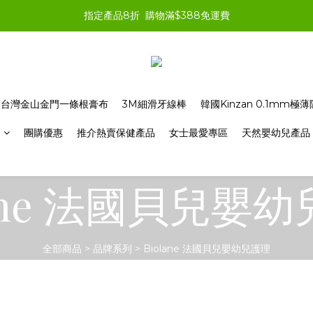
指定產品8折  購物滿$388免運費
台灣金山金門一條根膏布
3M細滑牙線棒
韓國Kinzan 0.1mm
品
團購優惠
推介熱賣保健產品
女士最愛專區
天然嬰幼兒產品
lane 法國貝兒嬰
全部商品
>
品牌系列
>
Biolane 法國貝兒嬰幼兒護理