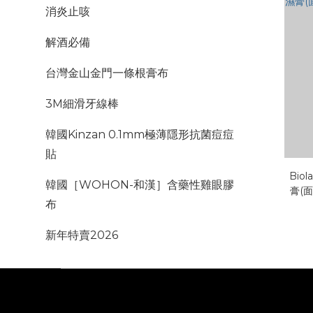
消炎止咳
解酒必備
台灣金山金門一條根膏布
3M細滑牙線棒
韓國Kinzan 0.1mm極薄隱形抗菌痘痘
貼
Bio
韓國［WOHON-和漢］含藥性雞眼膠
膏(面
布
新年特賣2026