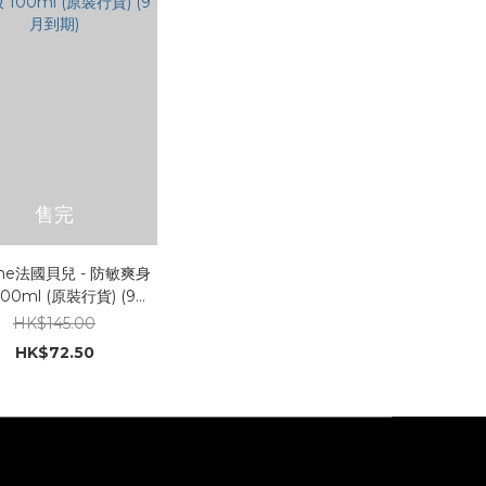
售完
lane法國貝兒 - 防敏爽身
00ml (原裝行貨) (9月
到期)
HK$145.00
HK$72.50