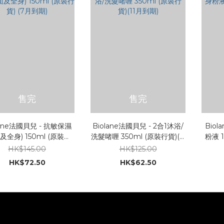
售完
售完
lane法國貝兒 - 抗敏保濕
Biolane法國貝兒 - 2合1沐浴/
Bio
及全身) 150ml (原裝行
洗髮啫喱 350ml (原裝行貨)(11
粉液 1
貨) (7月到期)
月到期)
HK$145.00
HK$125.00
HK$72.50
HK$62.50