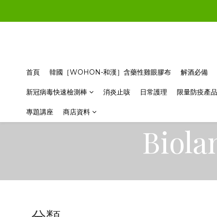
首頁
韓國［WOHON-和漢］含藥性雞眼膠布
解酒必備
新冠病毒快速檢測棒
消炎止咳
日常護理
限量防疫產
專題講座
商店資料
Bio
分類