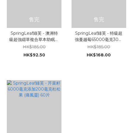
售完
售完
SpringLeaf綠芙 - 澳洲特
SpringLeaf綠芙 - 特級超
級超強纈草複合草本助眠片
強蔓越莓65000毫克30粒
(安睡寶) 30片 (原裝行貨)
膠囊
HK$185.00
HK$185.00
(10月到期)
HK$92.50
HK$168.00