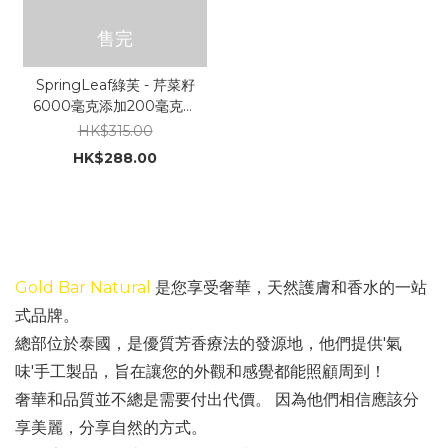
售完
SpringLeaf綠芙 - 芹菜籽
6000毫克添加200毫克杜
松果 (痛風靈) 60片
HK$315.00
HK$288.00
Gold Bar Natural
是您享受奢華，天然護膚和香水的一站
式品牌。
總部位於泰國，是優質芳香療法的發源地，他們提供'氣
味'手工製品，旨在讓您的外觀和感覺都能照顧周到！
奢華和品質並不總是需要付出代價。 因為他們相信應該分
享美麗，分享自然的方式。