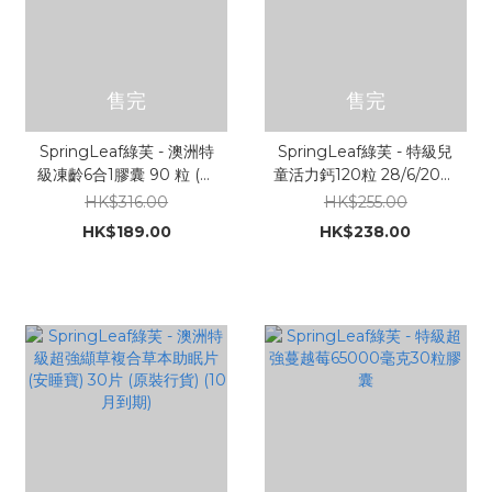
售完
售完
SpringLeaf綠芙 - 澳洲特
SpringLeaf綠芙 - 特級兒
級凍齡6合1膠囊 90 粒 (原
童活力鈣120粒 28/6/2022
裝行貨)
年到期
HK$316.00
HK$255.00
HK$189.00
HK$238.00