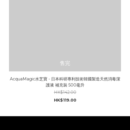
售完
AcquaMagic水芝寶 - 日本科研專利技術韓國製造天然消毒潔
護液 補充裝 500毫升
HK$142.00
HK$119.00