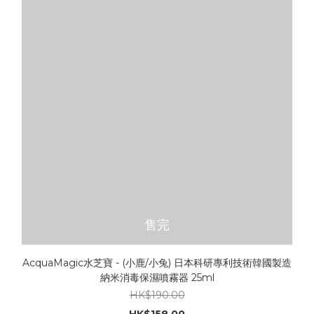
售完
AcquaMagic水芝寶 - (小鹿/小兔) 日本科研專利技術韓國製造
納米消毒保濕噴霧器 25ml
HK$190.00
HK$158.00