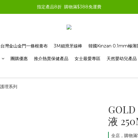
指定產品8折  購物滿$388免運費
台灣金山金門一條根膏布
3M細滑牙線棒
韓國Kinzan 0.1mm
品
團購優惠
推介熱賣保健產品
女士最愛專區
天然嬰幼兒產品
手工護理系列
GOLD
液 250
全店，購物滿