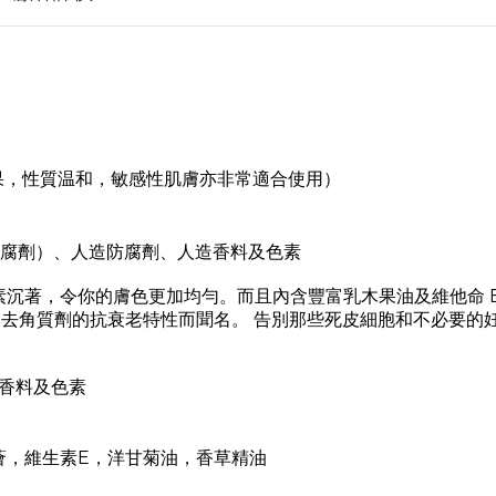
果，性質温和，敏感性肌膚亦非常適合使用）
防腐劑）
、人造防腐劑
、
人造香料及色素
沉著，令你的膚色更加均勻。而且內含豐富乳木果油及維他命 E
然去角質劑的抗衰老特性而聞名。 告別那些死皮細胞和不必要的
香料及色素
薈，維生素E，洋甘菊油，香草精油