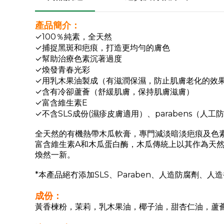
產品簡介：
✓100％純素，全天然
✓捕捉黑斑和疤痕，打造更均勻的膚色
✓幫助治療色素沉著過度
✓煥發青春光彩
✓用乳木果油製成（有滋潤保濕，防止肌膚老化的效
✓含有冷卻蘆薈（舒緩肌膚，保持肌膚滋膚）
✓富含維生素E
✓不含SLS成份(濕疹皮膚適用）
、parabens（人工
全天然的有機熱帶木瓜軟膏，專門減淡暗淡疤痕及色素
富含維生素A和木瓜蛋白酶，木瓜傳統上以其作為天
煥然一新。
*本產品絕冇添加SLS
、
Paraben
、
人造防腐劑
、
人造
成份：
黃香楝粉
，茉莉，乳木果油，椰子油，甜杏仁油，蘆