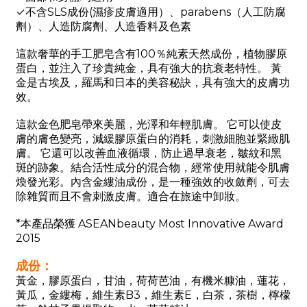
✓不含SLS成份(濕疹皮膚適用）
、parabens（人工防腐
劑）
、人造防腐劑
、
人造香料及色素
這款奢華的手工肥皂含有100％
純素天然成份，
植物膠原
蛋白，並注入了珍貴純金，具有強大的抗衰老特性。 黃
金是古埃及，羅馬和日本的美容秘訣，具有強大的皮膚功
效。
這款金色肥皂帶來美麗，光澤和年輕肌膚。 它可以使皮
膚的膚色變亮，減緩膠原蛋白的消耗，刺激細胞並緊緻肌
膚。 它還可以改善血液循環，防止過早衰老，皺紋和黑
斑的跡象。結合活性成分的混合物，經常使用就能令肌膚
煥發光彩。內含
是一種強效的收斂劑，可去
金縷油成份，
除雜質而且不會刺激皮膚。適合在旅途中卸妝。
*本產品榮獲 ASEANbeauty Most Innovative Award
2015
成份：
黃金，膠原蛋白，甘油，荷荷芭油，有機米糠油，蓮花，
黃瓜，金縷梅，維生素B3，維生素E，白茶，茶樹，檸檬