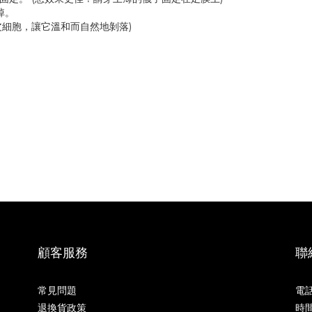
掉。
皮細胞，讓它溫和而自然地剝落)
顧客服務
聯
常見問題
電話 
退換貨政策
時間 