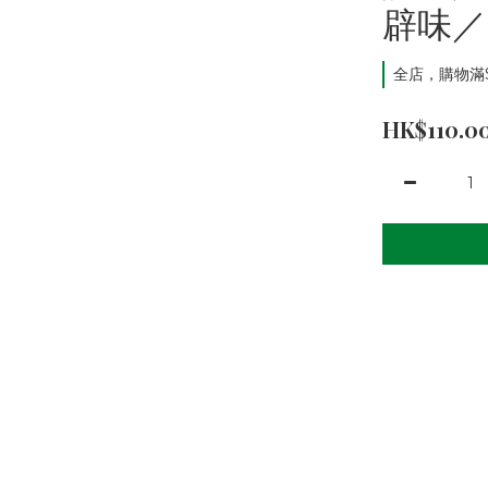
辟味／
全店，購物滿
HK$110.0