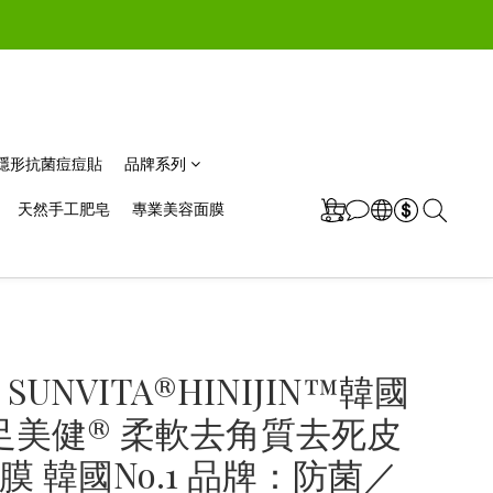
極薄隱形抗菌痘痘貼
品牌系列
天然手工肥皂
專業美容面膜
SUNVITA®HINIJIN™韓國
足美健® 柔軟去角質去死皮
膜 韓國No.1 品牌：防菌／