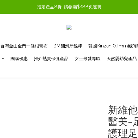
指定產品8折  購物滿$388免運費
台灣金山金門一條根膏布
3M細滑牙線棒
韓國Kinzan 0.1mm
品
團購優惠
推介熱賣保健產品
女士最愛專區
天然嬰幼兒產品
新維他 
醫美-
護理足