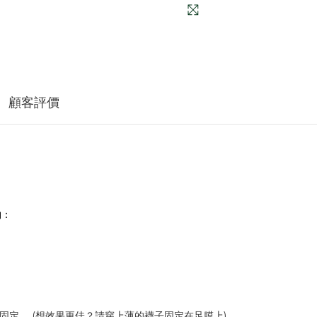
顧客評價
物：
固定。 (想效果更佳？請穿上薄的襪子固定在足膜上)