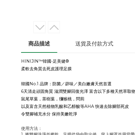
商品描述
送貨及付款方式
HINIJIN™韓國-足美健®
柔軟去角質去死皮護理足膜
韓國No.1 品牌：防菌／辟味／美白嫩膚天然首選
6天清走頑固角質 滋潤雙腳回復光澤 富含以下多種天然萃取
鼠尾草葉，茶樹葉，獼猴桃，問荊
以及富含天然植物乳酸和乙醇酸等AHA 快速去除腳部死皮
令雙腳補充水分 保持美嫩乾淨
使用方法：
1. 將雙腳洗淨並擦乾。足膜從袋中取出後，穿上腳罩並用背帶