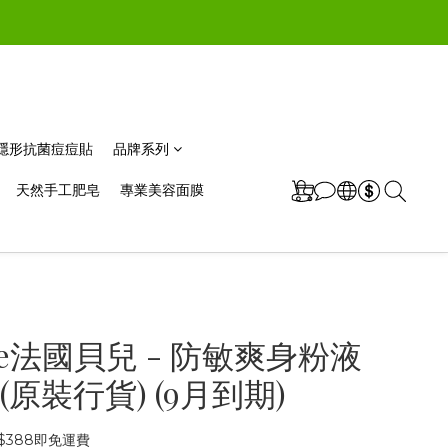
極薄隱形抗菌痘痘貼
品牌系列
天然手工肥皂
專業美容面膜
ane法國貝兒 - 防敏爽身粉液
l (原裝行貨) (9月到期)
$388即免運費