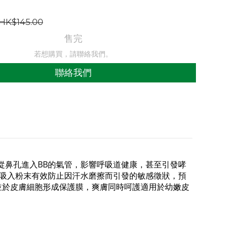
HK$145.00
售完
若想購買，請聯絡我們。
聯絡我們
從鼻孔進入BB的氣管，影響呼吸道健康，甚至引發哮
B吸入粉末有效防止因汗水磨擦而引發的敏感徵狀，預
層，並於皮膚細胞形成保護膜，爽膚同時呵護適用於幼嫩皮