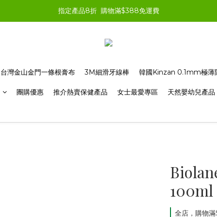
指定產品8折  購物滿$388免運費
台灣金山金門一條根膏布
3M細滑牙線棒
韓國Kinzan 0.1mm
品
團購優惠
推介熱賣保健產品
女士最愛專區
天然嬰幼兒產品
Biol
100m
全店，購物滿