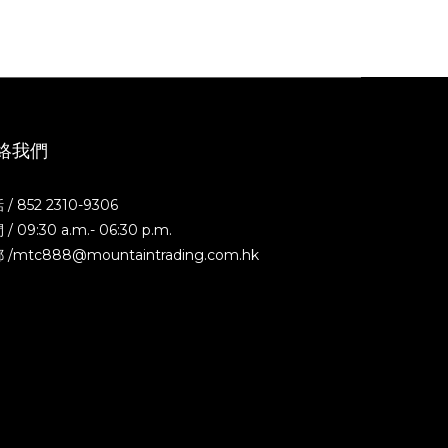
絡我們
/ 852 2310-9306
/ 09:30 a.m.- 06:30 p.m.
 /mtc888@mountaintrading.com.hk