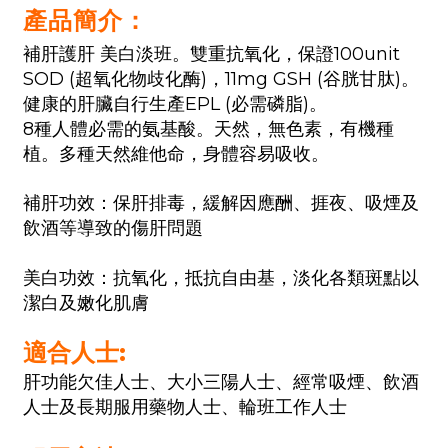
產品簡介：
補肝護肝 美白淡班。雙重抗氧化，保證
100unit
SOD (
超氧化物歧化酶
)
，
11mg GSH (
谷胱甘肽
)
。
健康的肝臟自行生產
EPL (
必需磷脂
)
。
8
種人體必需的氨基酸。天然，無色素，有機種
植。多種天然維他命，身體容易吸收。
補肝功效：保肝排毒，緩解因應酬、捱夜、吸煙及
飲酒等導致的傷肝問題
美白功效：抗氧化，抵抗自由基，淡化各類斑點以
潔白及嫩化肌膚
適合人士:
肝功能欠佳人士、大小三陽人士、經常吸煙、飲酒
人士及長期服用藥物人士、輪班工作人士