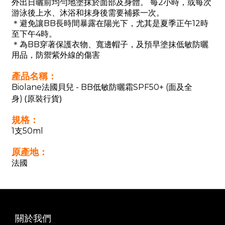
外出日曬前均勻地塗抹於面部及身體。 每2小時，或每次
游泳後上水、沐浴和抹身後需要補搽一次。
＊避免讓BB長時間暴露在陽光下，尤其是夏季正午12時
至下午4時。
＊為BB穿著保護衣物、寬邊帽子，及預早塗抹低敏防曬
用品，防禦紫外線的傷害
產品名稱：
Biolane法國貝兒 -
BB低敏防曬霜SPF50+ (面及全
(原裝行貨)
身)
規格：
1支50ml
原產地：
法國
關於我們