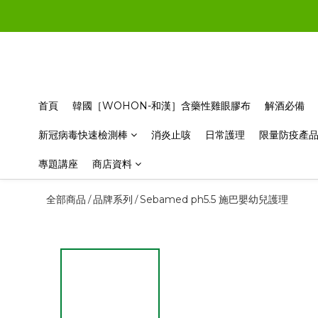
首頁
韓國［WOHON-和漢］含藥性雞眼膠布
解酒必備
新冠病毒快速檢測棒
消炎止咳
日常護理
限量防疫產
專題講座
商店資料
全部商品
品牌系列
Sebamed ph5.5 施巴嬰幼兒護理
/
/