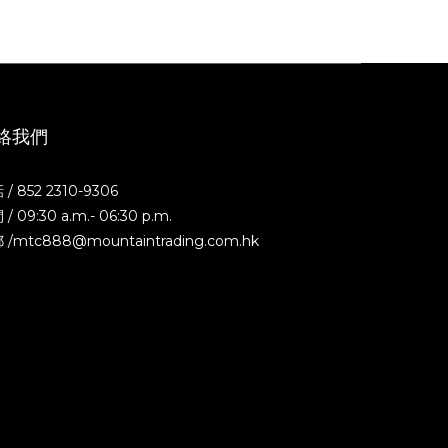
絡我們
/ 852 2310-9306
/ 09:30 a.m.- 06:30 p.m.
 /mtc888@mountaintrading.com.hk