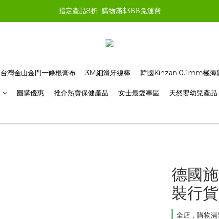
指定產品8折  購物滿$388免運費
台灣金山金門一條根膏布
3M細滑牙線棒
韓國Kinzan 0.1mm
品
團購優惠
推介熱賣保健產品
女士最愛專區
天然嬰幼兒產品
德國施巴
裝行貨)
全店，購物滿